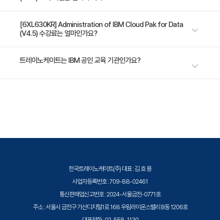
1일 과정입니다. 상세 일정은 교육 페이지에서 확인하실 수 있습니다.
[6XL630KR] Administration of IBM Cloud Pak for Data
(V4.5) 수강료는 얼마인가요?
수강료는 1,000,000원(VAT 별도)입니다. 고용보험 환급 및 기업 할인 혜택
트레이노케이트는 IBM 공인 교육 기관인가요?
이 적용될 수 있으니 자세한 내용은 트레이노케이트로 문의해 주세요.
트레이노케이트(Trainocate Korea)는 IBM Authorized Training
Partner로서, IBM 공식 인증 커리큘럼과 공인 강사, 공식 교재를 통해 최고
품질의 IBM 교육을 제공합니다.
한국트레이노케이트(주) 대표 : 김 효 용
사업자등록번호 : 709-88-02461
통신판매업신고번호 : 2024-서울금천-0771호
주소 : 서울시 금천구 가산디지털1로 168 우림라이온스밸리 B동 1206호
대표전화 : 02-558-1130