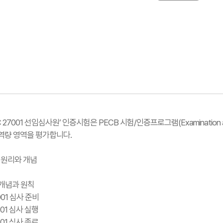
EC 27001 선임심사원’ 인증시험은 PECB 시험/인증프로그램(Examination a
역량 영역을 평가합니다.
본 원리와 개념
 개념과 원칙
7001 심사 준비
7001 심사 실행
7001 심사 종료