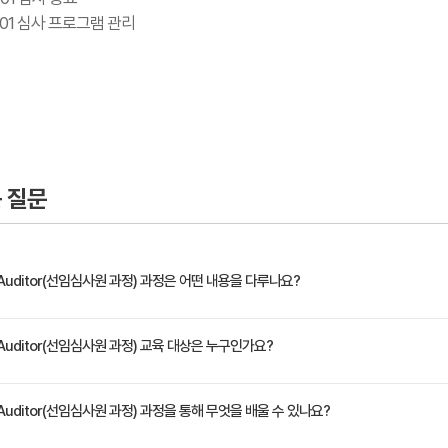
27001 심사 프로그램 관리
 질문
ead Auditor(선임심사원 과정) 과정은 어떤 내용을 다루나요?
 19011과 ISO/IEC 17021-1 인증 절차에 따라 내부심사 및 외부심사를 계획하고 수행
ead Auditor(선임심사원 과정) 교육 대상은 누구인가요?
사팀, 고객과의 소통, 갈등해결을 관리하는 능력을 개발할 수 있습니다. 수강생은 심사를 수행
선임심사원 인증서를 신청할 수 있습니다. PECB 선임심사원 인증서를 통해 우수관행을 바탕으로 
하거나 리드하고자 하는 심사원 ISMS 심사 프로세스를 마스터하고자 하는 관리자 혹은 컨설턴
ead Auditor(선임심사원 과정) 과정을 통해 무엇을 배울 수 있나요?
/en/education-and-certification-for-individuals/iso-iec-27001/iso-iec-27001-l
문 자문역