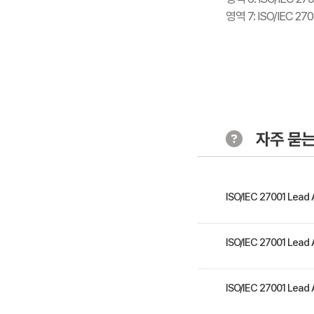
영역 7: ISO/IEC 
자주 묻는
ISO/IEC 27001 L
수강생은 강좌를 통해 ISO
ISO/IEC 27001 L
터하고 심사 프로그램, 심
ISO/IEC 27001 
ISMS 인증 심사를 수행
ISO/IEC 27001 L
로슈어: https://pecb.com
전문가 정보보안 관리 전