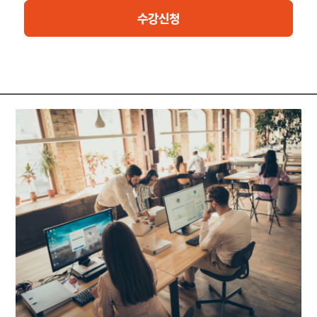
이 강좌를 수료하면 귀중한 인사이트를 얻을 수 있으며 자격증 시험
수강신청
에 대비할 수 있습니다. “PECB ISO/IEC 42001 기본 자격증 보유
자(PECB Certificate Holder in ISO/IEC 42001 Foundation)” 자
격증은 효과적인 AIMS에 필수적인 기본 방법론, 요구사항, 관리 접
근법을 포괄적으로 이해하고 있음을 입증합니다. 이 자격증은 AI 거
버넌스 향상에 기여하고 규정 준수를 보장하는 데 있어 전문적 역량
을 입증하므로 전문 자격을 강화하는 데 매우 유용한 자산이 될 것
입니다.
브로슈어: https://pecb.com/en/education-and-certification-
for-individuals/iso-iec-42001/iso-iec-42001-foundation