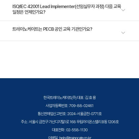
프로젝트를 추진할 수 있는 실무 전문성을 갖추게 하는 것을 목표로 합니다.
수강료는 1,500,000원(VAT 별도)입니다. 고용보험 환급 및 기업 할인 혜택
ISO/IEC 42001 Lead Implementer(선임실무자 과정) 다음 교육
이 과정을 성공적으로 이수하고 시험에 합격하면 AI 전략을 효과적으로 실행
일정은 언제인가요?
이 적용될 수 있으니 자세한 내용은 트레이노케이트로 문의해 주세요.
할 수 있는 능력을 입증하는 “PECB Certified ISO/IEC 42001 Lead
Implementer(PECB 인증 ISO/IEC 42001 선임실무자)” 자격증을 신청할
가장 가까운 교육 일정은 2026년 11월 02일입니다. 최신 일정은
트레이노케이트는 PECB 공인 교육 기관인가요?
수 있습니다. 브로슈어: https://pecb.com/en/education-and-
https://trainocate.co.kr/v1/training/detail.php?sn=1599 에서 확인하
certification-for-individuals/iso-iec-42001/iso-iec-42001-lead-
실 수 있습니다.
implementer
트레이노케이트(Trainocate Korea)는 PECB Authorized Training
Partner로서, ISO/IEC 표준 기반 정보보안·AI·개인정보보호 분야의 국제 자
격증 취득 교육을 공식 제공합니다.
한국트레이노케이트(주) 대표 : 김 효 용
사업자등록번호 : 709-88-02461
통신판매업신고번호 : 2024-서울금천-0771호
주소 : 서울시 금천구 가산디지털1로 168 우림라이온스밸리 B동 1206호
대표전화 : 02-558-1130
이메일 : help@trainocate.co.kr