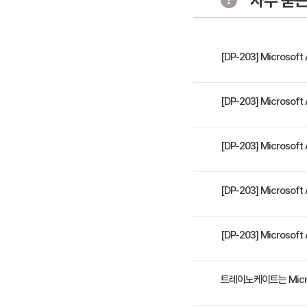
자주 묻는
- 서버리스 
- 외부 데이
- 연습 - 서
[DP-203] Micros
Azure S
이 과정에서는 Azure Synap
[DP-203] Micros
- CREATE
엔지니어링 워크로드를 구
- 저장 프로
및 로드, 실시간 데이터 
Microsoft Azure
[DP-203] Micros
- 파이프라인
데이터 분석가 및 데이터
- 연습 - 서
4일 과정입니다. 상세 일
[DP-203] Micros
Azure Sy
수강료는 1,600,000
[DP-203] Micros
Azure Syn
- Apache 
가장 가까운 교육 일정은 2026
트레이노케이트는 Micr
- Azure Sy
- Spark를