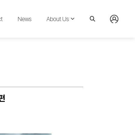
t
News
About Us
셀편