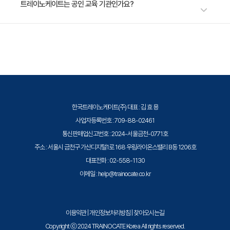
수강료는 800,000원(VAT 별도)입니다. 고용보험 환급 및 기업 할인 혜택
트레이노케이트는 공인 교육 기관인가요?
이 적용될 수 있으니 자세한 내용은 트레이노케이트로 문의해 주세요.
트레이노케이트(Trainocate Korea)는 공인된 IT 전문 교육 기관으로서, 검
증된 강사와 공식 커리큘럼을 통해 수준 높은 교육을 제공합니다.
한국트레이노케이트(주) 대표 : 김 효 용
사업자등록번호 : 709-88-02461
통신판매업신고번호 : 2024-서울금천-0771호
주소 : 서울시 금천구 가산디지털1로 168 우림라이온스밸리 B동 1206호
대표전화 : 02-558-1130
이메일 : help@trainocate.co.kr
이용약관
|
개인정보처리방침
|
찾아오시는길
Copyright ⓒ 2024 TRAINOCATE Korea All rights reserved.