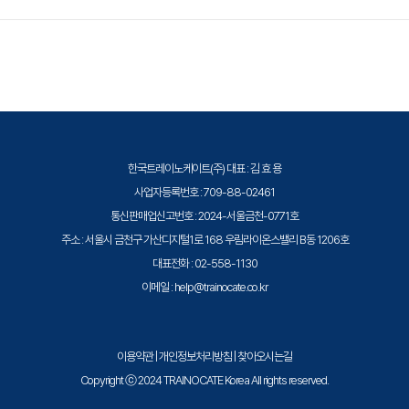
이미지를 자동화하는 방법을 이해하여, 효율적이고 일관
이 적용될 수 있으니 자세한 내용은 트레이노케이트로 문의해 주세요.
방법을 실습합니다. Replicaset과 Scale Out, 셀프힐링과 무정지 배포의
된 이미지 빌드 프로세스 구축을 학습합니다.
실습을 통해, 고가용성이 보장된 클라우드 네이티브 애플리케이션을 구축하
트레이노케이트(Trainocate Korea)는 공인된 IT 전문 교육 기관으로서, 검
· 주요 내용:
는 방법을 마스터하게 됩니다.
증된 강사와 공식 커리큘럼을 통해 수준 높은 교육을 제공합니다.
1. 도커 이미지 생성 & Dockerfile
[Chapter 5: 이미지와 컨테이너 관계 실습]
· 학습 목표:
한국트레이노케이트(주) 대표 : 김 효 용
이미지와 컨테이너 간의 관계를 실제로 경험하고, 도커를
사업자등록번호 : 709-88-02461
사용하여 이미지를 생성하고 컨테이너를 실행하는 실습
통신판매업신고번호 : 2024-서울금천-0771호
을 통해 이해합니다.
주소 : 서울시 금천구 가산디지털1로 168 우림라이온스밸리 B동 1206호
· 주요 내용:
대표전화 : 02-558-1130
1. 이미지와 컨테이너 관계 실습 1
이메일 : help@trainocate.co.kr
2. 이미지와 컨테이너 관계 실습 2
이용약관
|
개인정보처리방침
|
찾아오시는길
[Chapter 6: 이미지 생성 및 저장소 푸쉬]
Copyright ⓒ 2024 TRAINOCATE Korea All rights reserved.
· 학습 목표: