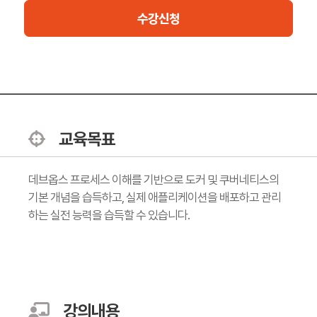
사용자 경험을 저해하지 않는 배포 방법을 실습합니다. Replicaset
수강신청
과 Scale Out, 셀프힐링과 무정지 배포의 실습을 통해, 고가용성이
보장된 클라우드 네이티브 애플리케이션을 구축하는 방법을 마스
터하게 됩니다.
교육목표
데브옵스 프로세스 이해를 기반으로 도커 및 쿠버네티스의
기본 개념을 습득하고, 실제 애플리케이션을 배포하고 관리
하는 실전 능력을 습득할 수 있습니다.
강의내용