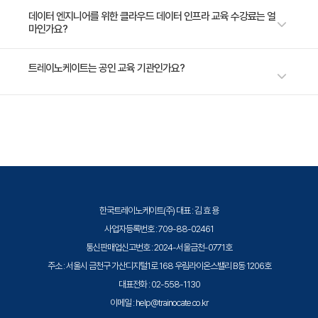
클라우드에서 안정적이고 확장 가능한 데이터 인프라를 구축하고 운영하는
의 베스트 프랙티스를 이해하고 적용하는 능력을 갖추게 됩니다.
2일 과정입니다. 상세 일정은 교육 페이지에서 확인하실 수 있습니다.
데이터 엔지니어를 위한 클라우드 데이터 인프라 교육 수강료는 얼
[Chapter 3: AWS 데이터 파이프라인]
데 필요한 전문적인 기술과 지식을 키우게 될 것입니다.
마인가요?
· 학습 목표:
데이터 엔지니어링과 데이터 파이프라인의 개념을 이해
수강료는 800,000원(VAT 별도)입니다. 고용보험 환급 및 기업 할인 혜택
트레이노케이트는 공인 교육 기관인가요?
하고, AWS Glue 및 AWS Data Pipeline을 활용하여 데
이 적용될 수 있으니 자세한 내용은 트레이노케이트로 문의해 주세요.
이터 카탈로그 구축, ETL 프로세스 자동화, 데이터 저장
트레이노케이트(Trainocate Korea)는 공인된 IT 전문 교육 기관으로서, 검
및 관리, 데이터 워크플로우 자동화하는 방안을 습득합니
증된 강사와 공식 커리큘럼을 통해 수준 높은 교육을 제공합니다.
다.
· 주요 내용:
1. 데이터 엔지니어링 및 데이터 파이프라인 개요
2. AWS Glue를 사용한 데이터 카탈로그 및 ETL 프로세
한국트레이노케이트(주) 대표 : 김 효 용
스 구축
사업자등록번호 : 709-88-02461
3. Amazon S3를 사용한 데이터 저장 및 관리
통신판매업신고번호 : 2024-서울금천-0771호
4. AWS Data Pipeline을 사용한 데이터 워크플로우 자
주소 : 서울시 금천구 가산디지털1로 168 우림라이온스밸리 B동 1206호
동화
대표전화 : 02-558-1130
이메일 : help@trainocate.co.kr