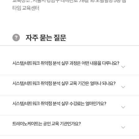
교육장소 : 서울시 강남구 테헤란로 78길 16 노벨빌딩 5층 웹
타임 교육센터
- 스니핑
Day4
네트워크의 기본 및 취약점
자주 묻는 질문
- IP/DNS 스푸핑
- 터널링
- 세션 하이재킹
시스템/네트워크 취약점 분석 실무 과정은 어떤 내용을 다루나요?
- MITM
- Dos 이해
본 과정은 자가 학습이 가능하도록 이론과 실습을 구성하고 주제별， 단계
시스템/네트워크 취약점 분석 실무 교육 기간은 얼마나 되나요?
- DDoS 이해
별 실습 시나리오와 활용팁 등을 부여하여정보보호 전문가로서의 능력을 향
- HTTP7 Layer Attack
상시켜 줍니다. 본 과정은 선릉에 위치한 웹타임 교육센터에서 수강하시는
5일 과정입니다. 상세 일정은 교육 페이지에서 확인하실 수 있습니다.
시스템/네트워크 취약점 분석 실무 수강료는 얼마인가요?
과정입니다.
Day5
최신 시스템/네트워크 공격
수강료는 1,000,000원(VAT 별도)입니다. 고용보험 환급 및 기업 할인 혜택
트레이노케이트는 공인 교육 기관인가요?
이 적용될 수 있으니 자세한 내용은 트레이노케이트로 문의해 주세요.
- 최신 네트워크 공격