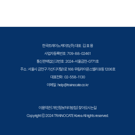
- APT 공격
트레이노케이트(Trainocate Korea)는 공인된 IT 전문 교육 기관으로서, 검
- 시스템 악성코드 배포
증된 강사와 공식 커리큘럼을 통해 수준 높은 교육을 제공합니다.
한국트레이노케이트(주) 대표 : 김 효 용
사업자등록번호 : 709-88-02461
통신판매업신고번호 : 2024-서울금천-0771호
주소 : 서울시 금천구 가산디지털1로 168 우림라이온스밸리 B동 1206호
대표전화 : 02-558-1130
이메일 : help@trainocate.co.kr
이용약관
|
개인정보처리방침
|
찾아오시는길
Copyright ⓒ 2024 TRAINOCATE Korea All rights reserved.