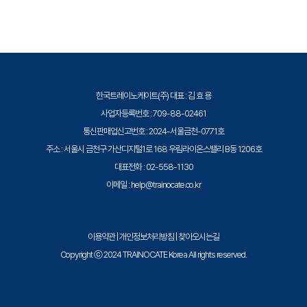
용하여 데이터 웨어하우징솔루션을 지원합니다. - 데이터 웨어하우징 설계
증된 강사와 공식 커리큘럼을 통해 수준 높은 교육을 제공합니다.
에 사용되는 접근 방식과 방법론을 평가합니다. - 데이터 소스를 파악하고 데
이터 웨어하우스 설계에 영향을 주는 요구 사항을 평가합니다. - 압축， 데
이터 배포 및 정렬 방법을 효과적으로 사용하도록 데이터 웨어하우스를 설계
합니다. - 데이터를 로드 및 언로드하고 데이터 유지 관리 작업을 수행합니
다. - 쿼리를 작성하고 쿼리 계획을 평가하여 쿼리 성능을 최적화합니다. - 리
소스(메모리 등)를 쿼리 대기열에 할당하도록 데이터베이스를 구성하고，
한국트레이노케이트(주) 대표 : 김 효 용
처리 성능 개선을 위해 특정 유형의 쿼리를 구성된 쿼리 대기열로 라우팅하
사업자등록번호 : 709-88-02461
도록 조건을 정의합니다. - Amazon Redshift 데이터베이스 감사 로깅，
통신판매업신고번호 : 2024-서울금천-0771호
Amazon CloudTrail， Amazon CloudWatch， Amazon Simple
주소 : 서울시 금천구 가산디지털1로 168 우림라이온스밸리 B동 1206호
Notification Service(SNS) 등의 기능과 서비스를 사용하여 데이터 웨어
대표전화 : 02-558-1130
하우스의 활동을 감사 및 모니터링하고 이벤트 알림을 수신합니다. -
이메일 : help@trainocate.co.kr
Amazon Redshift 클러스터의 크기 조정， 스냅샷을 사용하여 클러스터
백업 및 복원 등 운영 작업에 대비합니다. - 비즈니스 인텔리전스(BI) 애플리
케이션을 사용하여 데이터 분석과 시각화 작업을 수행합니다.
이용약관
|
개인정보처리방침
|
찾아오시는길
Copyright ⓒ 2024 TRAINOCATE Korea All rights reserved.