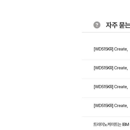
- OAuth 
연습: OAuth
자주 묻는
- API 테
연습: 테스트
[WD515KR] Create
- GraphQ
연습: Grap
이 과정에서는 새로 빌드된
[WD515KR] Create
습합니다. 그런 다음 Open
- 로컬 테
같은 클라이언트 권한 부여
연습: 로컬 
- API Connect의 사
[WD515KR] Create，
API를 공개하고 개발자 포
- API 요청 및 응답을 변
관리 및 폐기합니다. 또한
스트 환경을 사용하여 API
- 제품 및 
방법을 학습합니다. 개발자
5일 과정입니다. 상세 일
[WD515KR] Create，
원 역할 및 권한 관리 - 응용
연습: API 
발자 포털 사용자 지정
수강료는 3,000,000
트레이노케이트는 IBM
- 제품 수명