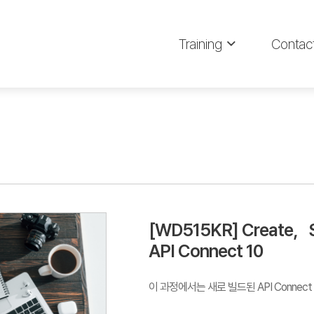
Training
Contac
[WD515KR] Create，Se
API Connect 10
이 과정에서는 새로 빌드된 API Connec