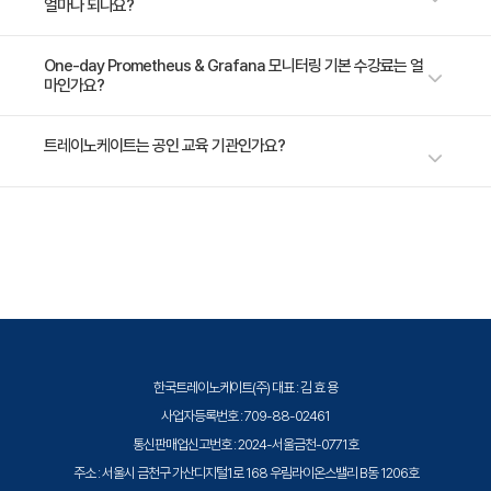
얼마나 되나요?
Exporter - Grafana 대시보드
- 프로메테우스 알림 설정
- 그라파나 알림 설정
1일 과정입니다. 상세 일정은 교육 페이지에서 확인하실 수 있습니다.
One-day Prometheus & Grafana 모니터링 기본 수강료는 얼
마인가요?
수강료는 300,000원(VAT 별도)입니다. 고용보험 환급 및 기업 할인 혜택
트레이노케이트는 공인 교육 기관인가요?
이 적용될 수 있으니 자세한 내용은 트레이노케이트로 문의해 주세요.
트레이노케이트(Trainocate Korea)는 공인된 IT 전문 교육 기관으로서, 검
증된 강사와 공식 커리큘럼을 통해 수준 높은 교육을 제공합니다.
한국트레이노케이트(주) 대표 : 김 효 용
사업자등록번호 : 709-88-02461
통신판매업신고번호 : 2024-서울금천-0771호
주소 : 서울시 금천구 가산디지털1로 168 우림라이온스밸리 B동 1206호