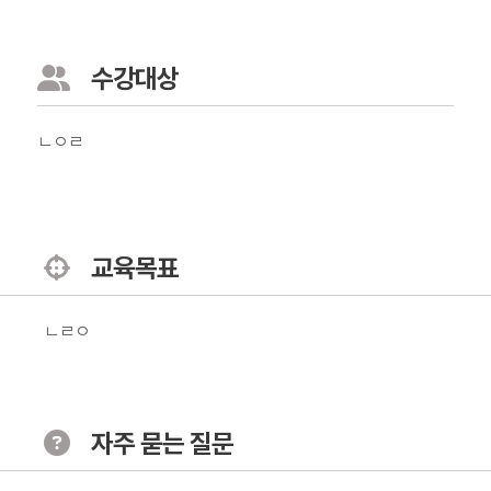
수강대상
ㄴㅇㄹ
교육목표
ㄴㄹㅇ
자주 묻는 질문