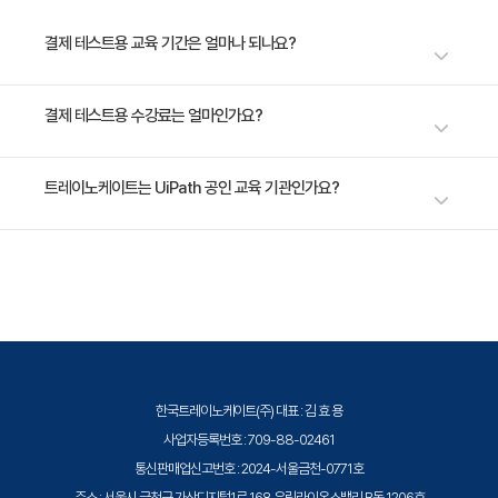
결제 테스트용 교육 기간은 얼마나 되나요?
1일 과정입니다. 상세 일정은 교육 페이지에서 확인하실 수 있습니다.
결제 테스트용 수강료는 얼마인가요?
수강료는 1,000원(VAT 별도)입니다. 고용보험 환급 및 기업 할인 혜택이 적
트레이노케이트는 UiPath 공인 교육 기관인가요?
용될 수 있으니 자세한 내용은 트레이노케이트로 문의해 주세요.
트레이노케이트(Trainocate Korea)는 UiPath Learning Partner(ULP)로
서, UiPath RPA 플랫폼 관련 공인 교육 과정을 제공합니다.
한국트레이노케이트(주) 대표 : 김 효 용
사업자등록번호 : 709-88-02461
통신판매업신고번호 : 2024-서울금천-0771호
주소 : 서울시 금천구 가산디지털1로 168 우림라이온스밸리 B동 1206호