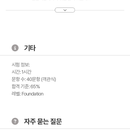
AI 구현 기술
- 인공지능의 일반적인 활용 사례
- 로보틱스에서의 AI 역할
- 머신러닝 일반 개념
기타
- 머신러닝 적용 개념
- 지도학습과 비지도학습
시험 정보:
시간: 1시간
AI를 위한 데이터 발굴 및 활용
문항 수: 40문항 (객관식)
- 핵심 데이터 용어
합격 기준: 65%
- 데이터 품질의 특성과 AI에서의 중요성
레벨: Foundation
- 인공지능에서 데이터 처리 관련 위험 및 최소화 방법
- 빅데이터의 목적과 활용
- 데이터 시각화 기법 및 도구
자주 묻는 질문
- 생성형 인공지능의 핵심 용어