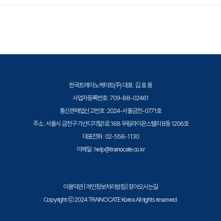
등록 및 갱신용 e-commerce 시스템과 새 요금 체계 도입이 예고되어 있어
신규 진입 비용도 변경될 가능성이 있습니다. 자세한 사항은 Microsoft
챕터 8: 효과적인 질문 활용
네, ATC-ISC 수강료 1,200,000원은 ISCP 인증서 발급까지의 비용입니다.
Learn 또는 Microsoft Partner Center 안내를 확인해 주십시오.
Microsoft Certified Trainer 프로그램에 신규 등록하실 때에는 별도의
- 질문의 유형과 의도별 설계법
Microsoft 측 등록비(enrollment fee)가 발생합니다. Microsoft는 2025
- 열린 질문, 유도 질문 등 다양한 활용 방식
년 하반기에 새 요금 체계 도입을 예고했으며, 정확한 금액은 Microsoft에
- 발표 중 질문 넣기 연습
서 별도 안내됩니다.
한국트레이노케이트(주) 대표 : 김 효 용
챕터 9: 질문 받기 및 답변하기
사업자등록번호 : 709-88-02461
- 참가자의 질문을 듣고 응답하는 방법
통신판매업신고번호 : 2024-서울금천-0771호
- 곤란한 질문 대처 전략
주소 : 서울시 금천구 가산디지털1로 168 우림라이온스밸리 B동 1206호
- 실전 Q&A 대응 연습
대표전화 : 02-558-1130
이메일 : help@trainocate.co.kr
챕터 10: 시청각 자료
- 슬라이드, 포인터, 판서 등 시각 자료의 효과적 사용법
- 발표 자료 준비 요령과 주의사항
이용약관
|
개인정보처리방침
|
찾아오시는길
Copyright ⓒ 2024 TRAINOCATE Korea All rights reserved.
챕터 11: 발표 연습