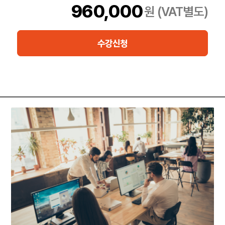
단순한 이론 전달을 넘어, 참여형 프리젠테이션 활동과 피드백 중심
960,000
원 (VAT별도)
의 실습을 통해 강사로서의 역량을 실질적으로 향상시킬 수 있도록
설계되어 있습니다.
수강신청
*ISCP란?
ISCP(Instructional Skills Certificate Provider)는 Microsoft
Certified Trainer(MCT) 프로그램과 연계된 공식 강사 역량 인증
기관입니다.
예비 MCT가 강사로서의 자격을 갖추었는지를 검증하기 위해
Microsoft가 엄격한 기준에 따라 선정하며, 해당 기관에서 제공하
는 교수 기술 인증 과정을 수료해야만 MCT 신청 시 인정받을 수 있
습니다.
Trainocate Korea는 한국 내 공식 ISCP 등록 기관으로, Microsoft
기준을 충족하는 교육을 제공합니다. ISCP 과정을 통해 수료자는
Microsoft 기술 교육을 효과적으로 전달할 수 있는 교수 역량을 갖
추게 되며, Microsoft Certified Trainer로서의 자격을 획득할 수 있
는 기반을 마련하게 됩니다.