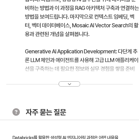
비하는 방법과 이 과정을 RAG 아키텍처 구축과 연결하는
방법을 보여드립니다. 마지막으로 컨텍스트 임베딩, 벡
터, 벡터 데이터베이스, Mosaic AI Vector Search의 활
용과 관련된 개념을 살펴봅니다.
Generative AI Application Development: 다단계 추
론 LLM 체인과 에이전트를 사용해 고급 LLM 애플리케이
션을 구축하는 데 필요한 정보와 실무 경험을 쌓을 준비
가 되셨나요? 이 모듈에서는 먼저 문제를 구성 요소로 분
해하고 각 단계에 가장 적합한 모델을 선택해 비즈니스
사용 사례를 개선하는 방법을 배웁니다. 그 다음에는
LangChain과 HuggingFace 트랜스포머를 활용해 다
자주 묻는 질문
단계 추론 체인을 구축하는 방법을 보여드리겠습니다. 마
지막으로 에이전트를 소개하고 Databricks에서 생성 모
델을 사용해 자율 에이전트를 설계합니다.
Databricks를 활용한 생성형 AI 엔지니어링 과정은 어떤 내용을