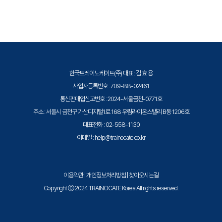
증된 강사와 공식 커리큘럼을 통해 수준 높은 교육을 제공합니다.
- 단일 거주자 또는 다중 점유자 모델을 사용하여 엔터프라이
즈 클라우드를 위한 최적의
비즈니스 그룹 아키텍처 설계
- 멀티 테넌시 컨텍스트에서 vRealize CloudClient의 사용
한국트레이노케이트(주) 대표 : 김 효 용
설명
사업자등록번호 : 709-88-02461
통신판매업신고번호 : 2024-서울금천-0771호
7. 클라우드 리소스 디자인
주소 : 서울시 금천구 가산디지털1로 168 우림라이온스밸리 B동 1206호
대표전화 : 02-558-1130
- 다중 계층 아키텍처를 기반으로 하는 엔터프라이즈 클라우
이메일 : help@trainocate.co.kr
드 디자인
- 비즈니스 그룹 아키텍처를 지원하기 위해 vRealize
이용약관
|
개인정보처리방침
|
찾아오시는길
Automation의 명명 표준 설계
Copyright ⓒ 2024 TRAINOCATE Korea All rights reserved.
- 엔터프라이즈 배포에서 복합 청사진 사용
- 시스템이 프로비저닝되는 위치를 제어