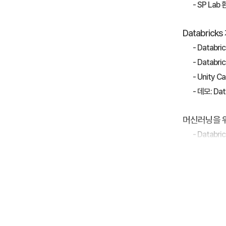
- SP La
Databrick
- Databr
- Datab
- Unity C
- 데모: D
머신러닝을 위한
- Datab
- Datab
- 데모: E
- Mosaic
- 데모: Mos
- Databr
- Mosaic 