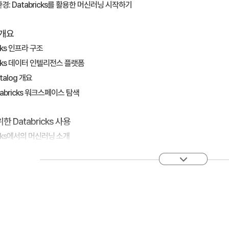
b 환경: Databricks를 활용한 머신러닝 시작하기
s 개요
icks 인프라 구조
ricks 데이터 인텔리전스 플랫폼
atalog 개요
atabricks 워크스페이스 탐색
 Databricks 사용
ricks에서의 머신러닝 소개
ricks에서의 탐색적 데이터 분석(EDA) 및 피처 엔지니어링
DA 및 피처 엔지니어링
 AI AutoML 소개
aic AI Model Serving 실험
icks에서 MLflow소개
AI Model Serving 소개