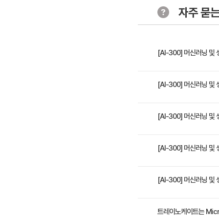
자주 묻는
[AI-300] 머신러닝 
기존 [DP-100]에서 [AI
[AI-300] 머신러닝 
GenAIOps(생성형 AI 
머신러닝 모델의 전체 수명
Azure 환경에서 프로덕션
[AI-300] 머신러닝 
명령줄 도구 등 DevOps
4일 과정입니다. 상세 일
[AI-300] 머신러닝 
수강료는 1,600,000
[AI-300] 머신러닝 
가장 가까운 교육 일정은 2026
트레이노케이트는 Micr