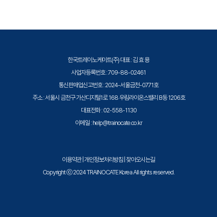
17 보고서, 분석 및 텔레콤 관리
증된 강사와 공식 커리큘럼을 통해 수준 높은 교육을 제공합니다.
18 VMware Identity Manager
19 AppConfig 커뮤니티
한국트레이노케이트(주) 대표 : 김 효 용
사업자등록번호 : 709-88-02461
20 VMware Content Locker 고급
통신판매업신고번호 : 2024-서울금천-0771호
주소 : 서울시 금천구 가산디지털1로 168 우림라이온스밸리 B동 1206호
대표전화 : 02-558-1130
이메일 : help@trainocate.co.kr
이용약관
|
개인정보처리방침
|
찾아오시는길
Copyright ⓒ 2024 TRAINOCATE Korea All rights reserved.