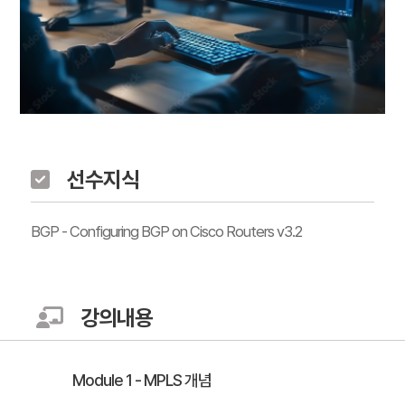
선수지식
BGP - Configuring BGP on Cisco Routers v3.2
강의내용
Module 1 - MPLS 개념