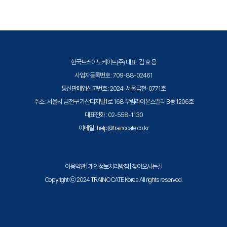
시스코 기본 IPS 설정 구성
시스코 IPS 시그니처 조정
시스코 IPS 시그니처 구성 및 사용자 정의
시스코 IPS 비정상 탐지 구성
시스코 IPS 평판 기반 기능 구성
한국트레이노케이트(주) 대표 : 김 효 용
사업자등록번호 : 709-88-02461
통신판매업신고번호 : 2024-서울금천-0771호
주소 : 서울시 금천구 가산디지털1로 168 우림라이온스밸리 B동 1206호
대표전화 : 02-558-1130
이메일 : help@trainocate.co.kr
이용약관
|
개인정보처리방침
|
찾아오시는길
Copyright ⓒ 2024 TRAINOCATE Korea All rights reserved.