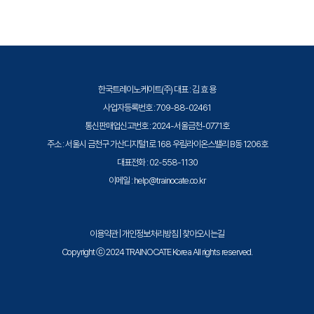
증된 강사와 공식 커리큘럼을 통해 수준 높은 교육을 제공합니다.
odule 7. 프로젝트 시간 관리
일정 관리 계획수립， 활동 정의， 활동 순서 배열
활동 자원 산정과 활동 기간 산정
일정 개발， 일정 통제
한국트레이노케이트(주) 대표 : 김 효 용
사업자등록번호 : 709-88-02461
Module 8. 프로젝트 원가 관리
통신판매업신고번호 : 2024-서울금천-0771호
원가 관리 계획수립 및 원가 산정
주소 : 서울시 금천구 가산디지털1로 168 우림라이온스밸리 B동 1206호
예산 결정
대표전화 : 02-558-1130
원가 통제
이메일 : help@trainocate.co.kr
Module 9. 프로젝트 품질 관리
이용약관
|
개인정보처리방침
|
찾아오시는길
품질 관리 계획수립 ， 품질 보증 수행， 품질 통제
Copyright ⓒ 2024 TRAINOCATE Korea All rights reserved.
Module 10. 프로젝트 인적자원 관리
인적자원 관리 계획수립