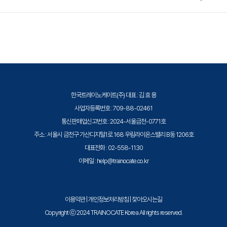
적용될 수 있으니 자세한 내용은 트레이노케이트로 문의해 주세요.
트레이노케이트(Trainocate Korea)는 공인된 IT 전문 교육 기관으로서, 검
증된 강사와 공식 커리큘럼을 통해 수준 높은 교육을 제공합니다.
한국트레이노케이트(주) 대표 : 김 효 용
사업자등록번호 : 709-88-02461
통신판매업신고번호 : 2024-서울금천-0771호
주소 : 서울시 금천구 가산디지털1로 168 우림라이온스밸리 B동 1206호
대표전화 : 02-558-1130
이메일 : help@trainocate.co.kr
이용약관
|
개인정보처리방침
|
찾아오시는길
Copyright ⓒ 2024 TRAINOCATE Korea All rights reserved.