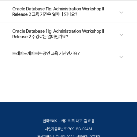
6. 복원 및 Recovery 작업
Storage Management)， VLDB 기능과 같은 데이터베이스 기술을 사용
- Back up and recover a database using RMAN and Enterprise
Oracle Database 11g: Administration Workshop II
- 복원 및 Recovery
하여 효과적으로 관리하는 방법도 학습합니다. 또한 VPD(Virtual Private
Release 2 교육 기간은 얼마나 되나요?
Manager - Configure Oracle Database for optimal recovery for
- 파일 손실의 원인
Database)를 사용하여 데이터베이스 보안을 설정하고 데이터베이스 간에
any environment - Identify burdensome database sessions and
효과적으로 데이터를 이동하는 방법에 대해서도 학습합니다.
- 자동 Tempfile Recovery
poorly performing SQL - Configure the database instance such
5일 과정입니다. 상세 일정은 교육 페이지에서 확인하실 수 있습니다.
Oracle Database 11g: Administration Workshop II
- 리두 로그 그룹 손실 recovery
Release 2 수강료는 얼마인가요?
that resources are allocated among sessions and tasks
appropriately Schedule jobs to run inside or outside of the
- 손실된 인덱스 테이블스페이스에서 Recovery 수행
database
수강료는 2,084,775원(VAT 별도)입니다. 고용보험 환급 및 기업 할인 혜
트레이노케이트는 공인 교육 기관인가요?
- 암호 인증 파일 재생성
택이 적용될 수 있으니 자세한 내용은 트레이노케이트로 문의해 주세요.
- Complete Recovery 및 Incomplete Recovery
- 기타 Recovery 작업
트레이노케이트(Trainocate Korea)는 공인된 IT 전문 교육 기관으로서, 검
- RMAN을 사용하여 Recovery 수행
증된 강사와 공식 커리큘럼을 통해 수준 높은 교육을 제공합니다.
- Critical 또는 Noncritical 데이터 파일 손실 후
Complete Recovery
- Image Copy Recovery 및 파일 전환
- NOARCHIVELOG 모드에서 데이터베이스 복원 및
한국트레이노케이트(주) 대표 : 김 효 용
Recovery
사업자등록번호 : 709-88-02461
- Incomplete Recovery
통신판매업신고번호 : 2024-서울금천-0771호