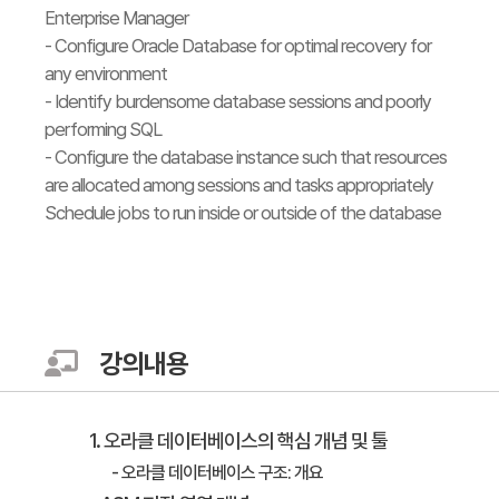
Enterprise Manager
- Configure Oracle Database for optimal recovery for
any environment
- Identify burdensome database sessions and poorly
performing SQL
- Configure the database instance such that resources
are allocated among sessions and tasks appropriately
Schedule jobs to run inside or outside of the database
강의내용
1. 오라클 데이터베이스의 핵심 개념 및 툴
- 오라클 데이터베이스 구조: 개요