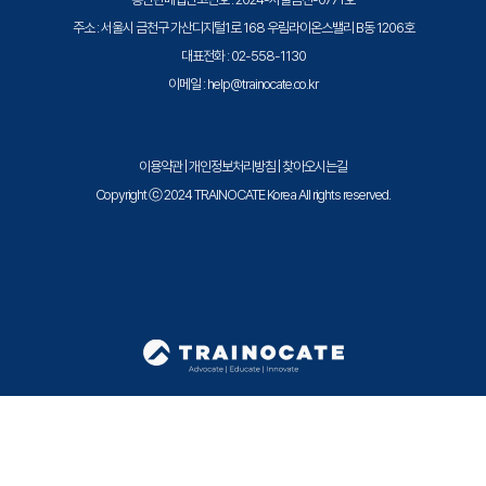
- 백업 콘트롤 파일을 사용하여 Recovery 수행
주소 : 서울시 금천구 가산디지털1로 168 우림라이온스밸리 B동 1206호
- 자동 백업에서 복원: 서버 파라미터 파일 및 콘트롤 파일
대표전화 : 02-558-1130
- 새 호스트에서 데이터베이스 복원 및 Recovery
이메일 : help@trainocate.co.kr
7. RMAN 모니터 및 튜닝
- RMAN 작업 모니터
- 백업 속도와 Recovery 속도 간 균형 유지
이용약관
|
개인정보처리방침
|
찾아오시는길
- RMAN 다중화
Copyright ⓒ 2024 TRAINOCATE Korea All rights reserved.
- 동기 및 비동기 I/O
- MAXPIECESIZE， FILESPERSET，
MAXOPENFILES 및 BACKUP DURATION의 성능 영향
설명
8. 데이터베이스 진단
- DRA(Data Recovery Advisor)
- 블록 손상
- ADR(Automatic Diagnostic Repository)
- Health Monitor