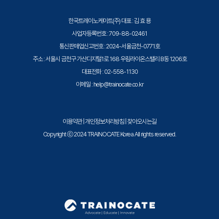
- 블록 훼손 검사
한국트레이노케이트(주) 대표 : 김 효 용
- 블록 변경 사항 추적(Block Change Tracking)/빠른
사업자등록번호 : 709-88-02461
Incremental 백업
통신판매업신고번호 : 2024-서울금천-0771호
- 백업 압축 및 RMAN 암호화된(encrypted) 백업
주소 : 서울시 금천구 가산디지털1로 168 우림라이온스밸리 B동 1206호
- 콘트롤 파일 백업 및 백업 파일 카탈로그화
대표전화 : 02-558-1130
7. 복원 및 Recovery 개념
이메일 : help@trainocate.co.kr
- Recovery를 위한 최상의 오라클 기술 사용
- Instance Failure 및 Instance/Crash Recovery
- Media Failure
이용약관
|
개인정보처리방침
|
찾아오시는길
- Complete Recovery(개요)
Copyright ⓒ 2024 TRAINOCATE Korea All rights reserved.
- Point-in-Time Recovery(개요)
- RESETLOGS를 통한 Recovery
- 중단된 Incarnation으로의 Recovery
8. Data Recovery Advisor 사용
- Data Recovery Advisor 개요
- Data Recovery Advisor 사용(개요)