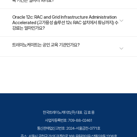
육 기간은 얼마나 되나요?
- Configuring the node role
environment - Gain an understanding of the Oracle Database
- Removing a Node from the Cluster
Exadata Cloud Service - Understand effect of node failure in Flex
5일 과정입니다. 상세 일정은 교육 페이지에서 확인하실 수 있습니다.
Oracle 12c: RAC and Grid Infrastructure Administration
Clusters - Understand the scope and capabilities of what-if
7. Traditional Clusterware Management
Accelerated (고가용성 솔루션 12c RAC 설치에서 튜닝까지) 수
command evaluation - Perform the different types of what-if
- Oracle Clusterware startup and shutdown
강료는 얼마인가요?
command evaluation - Install Grid Infrastructure for Standard and
- Administering the Voting Disk file
Flex clusters - Configure ASM disk groups - Perform the
- Administering the Oracle Cluster Registry Disk
수강료는 3,968,800원(VAT 별도)입니다. 고용보험 환급 및 기업 할인 혜
트레이노케이트는 공인 교육 기관인가요?
prerequisite steps for extending a cluster - Describe the benefits
택이 적용될 수 있으니 자세한 내용은 트레이노케이트로 문의해 주세요.
file
of Oracle RAC - Convert a single-instance Oracle database to
RACs - Understand Flex Clusters architecture and components -
- Network Administration
트레이노케이트(Trainocate Korea)는 공인된 IT 전문 교육 기관으로서, 검
Define redo log files in a RAC environment - Define undo
- What-If Command Evaluation
증된 강사와 공식 커리큘럼을 통해 수준 높은 교육을 제공합니다.
tablespaces in a RAC environment - Start and stop RAC
- Clusterware Admin Tools Review
databases and instances - Modify initialization parameters in a
8. Policy-Based Cluster Management
RAC environment
- Policy-Based Cluster Management Overview
- Server Categorization
- Policy Set
한국트레이노케이트(주) 대표 : 김 효 용
사업자등록번호 : 709-88-02461
9. Patching Grid Infrastructure
통신판매업신고번호 : 2024-서울금천-0771호
- Out-of-Place Oracle Clusterware Upgrade
주소 : 서울시 금천구 가산디지털1로 168 우림라이온스밸리 B동 1206호