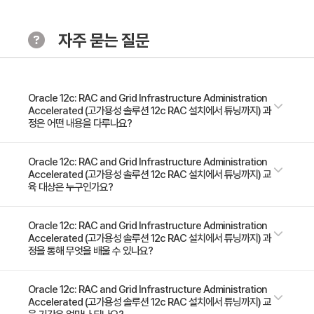
- Shared Storage for Oracle Clusterware
- Checking System Requirements
자주 묻는 질문
- Single Client Access Name for the Cluster
- Redundant Interconnect Usage
- Kernel Requirements
- Groups and Users
Oracle 12c: RAC and Grid Infrastructure Administration
Accelerated (고가용성 솔루션 12c RAC 설치에서 튜닝까지) 과
- Shell Settings
정은 어떤 내용을 다루나요?
- Oracle Validated Configuration
5. Installing Grid Infrastructure
* 09:30 ~ 16:30 (30시간 / 5일) * 이 과정은 오라클 공인교육으로 글로벌
Oracle 12c: RAC and Grid Infrastructure Administration
Accelerated (고가용성 솔루션 12c RAC 설치에서 튜닝까지) 교
- Installing Oracle Grid Infrastructure
널리지가 아닌 오라클 공인교육센터에서 운영됩니다. (공인교육센터 위치 :
육 대상은 누구인가요?
서울시 강남구 학동로 171 2층 영우글로벌러닝) 이 오라클
- Installing Flex Cluster
Database12c:Clusterware및 RAC관리 가속화 교육은 단 5일 만에 8일
- Verifying the Oracle Clusterware Installation
Administrator/Database Administrators/Support Engineer/
Oracle 12c: RAC and Grid Infrastructure Administration
간의 컨텐츠를 제공합니다. 오라클 Database12c(4일차)로 시작한 다음 오
6. Managing Cluster Nodes
Accelerated (고가용성 솔루션 12c RAC 설치에서 튜닝까지) 과
Technical Administrator/Technical Consultant
라클 RAC데이터베이스 아키텍처(4일)를 포함하여 오라클 RAC데이터베이
정을 통해 무엇을 배울 수 있나요?
- Adding Oracle Clusterware Homes
스 아키텍처(4일)를 적용합니다. 이 과정에서는 Oracle데이터베이스
ExadataCloudService에 대해 소개합니다.
- Prerequisites for Running addNode.sh
- Configure the RAC database to use ARCHIVELOG mode and
Oracle 12c: RAC and Grid Infrastructure Administration
- Adding a Node with addNode.sh
Accelerated (고가용성 솔루션 12c RAC 설치에서 튜닝까지) 교
the fast recovery area - Configure RMAN for the RAC