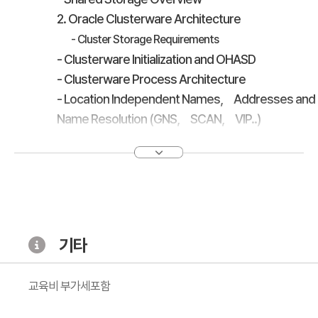
2. Oracle Clusterware Architecture
- Cluster Storage Requirements
- Clusterware Initialization and OHASD
- Clusterware Process Architecture
- Location Independent Names， Addresses and
Name Resolution (GNS， SCAN， VIP..)
- Shared GNS Background and Architecture
- Configuring shared GNS
- Migrating to shared GNS
- Moving GNS to Another Cluster
3. Flex Cluster Architecture
- Flex Cluster Architecture
기타
- Configuring Flex Cluster
- Flex Clusters and Node Failure
교육비 부가세포함
4. Grid Infrastructure Pre-Installation Tasks