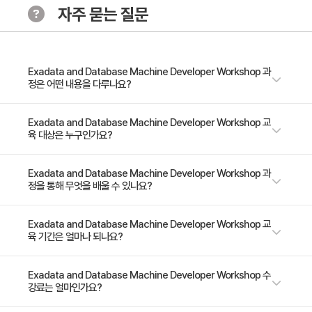
자주 묻는 질문
2일차
Hybrid Columnar Compression (컬럼 기반 압축) 기
Exadata and Database Machine Developer Workshop 과
정은 어떤 내용을 다루나요?
술
HCC 의 특징과 구조.
* 09:30 ~ 16:30 (30시간 / 5일) * 이 과정은 오라클 공인교육으로 글로벌
Exadata and Database Machine Developer Workshop 교
HCC의 종류과 압축율 및 사용예제
육 대상은 누구인가요?
널리지가 아닌 오라클 공인교육센터에서 운영됩니다. (공인교육센터 위치 :
HCC를 사용한 성능 향상
서울시 강남구 학동로 171 2층 영우글로벌러닝) 소프트웨어와 하드웨어가
DML 시의 영향도 분석 및 Compression 효율성 측정
완벽히 결합된 오라클의 엑사데이타머신은 최상의 성능을 낼 수 있는 많은
- 데이타베이스 관리자 - 데이타베이스 개발자 - 지원 엔지니어 - 데이타베
Exadata and Database Machine Developer Workshop 과
Smart Flash Cache 기술
정을 통해 무엇을 배울 수 있나요?
기능들을 내장하고 있습니다. 그러나 엑사데이타 머신의 특화된 기능의 이해
이스 컨설던트
없이 성능적인 이점을 누리는데는 한계가 있습니다. 본 과정에서는 개발자나
Smart Flash Cache의 구조
성능 컨설던트가 Exadata 환경에서 성능적인 이점을 누리기 위해서 알아야
엑사데이타의 구조와 장점， 특화된 기능을 이해하고 이러한 성능적인 기능
Exadata and Database Machine Developer Workshop 교
Smart Flash Cache의 사용 방법
하는 사항과 올바른 SQL작성 및 성능 측정， EXADATA 머신의 특화된 기
육 기간은 얼마나 되나요?
을 이용해서 최상의 처리를 수행할 수 있습니다.
Smart Flash Cache를 사용한 Cache와 Disk를 활용예
능이 수행되는 절차와 원리에 대해서 알아보고 이를 100% 활용하기 위해서
Storage Cache로 사용시의 작동원리
갖춰야 할 선수 지식에 대해서 다양한 실습을 통해서 학습하도록 합니다.
5일 과정입니다. 상세 일정은 교육 페이지에서 확인하실 수 있습니다.
Exadata and Database Machine Developer Workshop 수
Flashlog 영역으로 활용시의 Redolog Write 시의 성능
강료는 얼마인가요?
향상