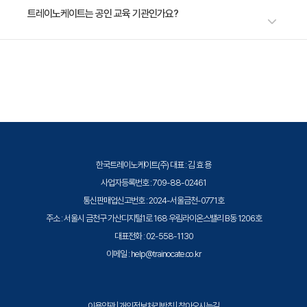
WrtieBack Cache 모드와 FlashCache
수강료는 3,305,500원(VAT 별도)입니다. 고용보험 환급 및 기업 할인 혜택
트레이노케이트는 공인 교육 기관인가요?
Compression
이 적용될 수 있으니 자세한 내용은 트레이노케이트로 문의해 주세요.
FlashCache의 효율 측정
트레이노케이트(Trainocate Korea)는 공인된 IT 전문 교육 기관으로서, 검
증된 강사와 공식 커리큘럼을 통해 수준 높은 교육을 제공합니다.
3일차
엑사데이터 Disk 구성 실습
한국트레이노케이트(주) 대표 : 김 효 용
Cell Disk 구성
사업자등록번호 : 709-88-02461
통신판매업신고번호 : 2024-서울금천-0771호
Grid disk 구성
주소 : 서울시 금천구 가산디지털1로 168 우림라이온스밸리 B동 1206호
Diskgroup 구성
대표전화 : 02-558-1130
사후 확인
이메일 : help@trainocate.co.kr
엑사데이타 스토리지 서버 구성
엑사데이타 스토리지 서버 관리자 Overview
Dcli 사용법
이용약관
|
개인정보처리방침
|
찾아오시는길