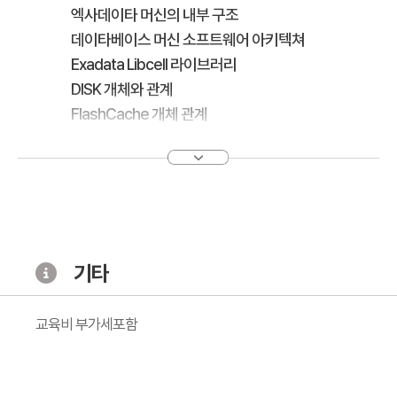
엑사데이타 머신의 내부 구조
데이타베이스 머신 소프트웨어 아키텍쳐
Exadata Libcell 라이브러리
DISK 개체와 관계
FlashCache 개체 관계
Exadata 핵심 기능
Predicate Filtering， Column Filtering 기능의 활용
스마트 스캔의 작동원리
Storage Index 의 구조와 장점
INDEX의 비효율
기타
Smart Scan을 활용한 쿼리 예제
Smart Scan의 효율 측정
교육비 부가세포함
각종 Cell Offloading 기능 설명