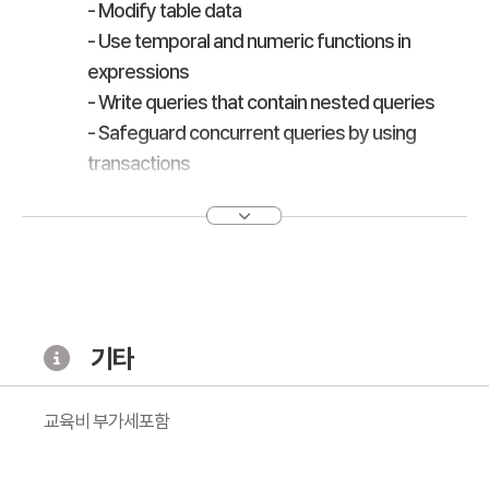
- Modify table data
- Use temporal and numeric functions in
expressions
- Write queries that contain nested queries
- Safeguard concurrent queries by using
transactions
- Find and fix poorly-performing queries
- Use NoSQL and JSON document stores
- Write stored programs
- Create MySQL client programs using
Connectors
- Gain an understanding of the MySQL Cloud
기타
Service
교육비 부가세포함