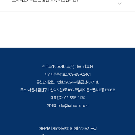
트레이노케이트는 공인 교육 기관인가요?
이 적용될 수 있으니 자세한 내용은 트레이노케이트로 문의해 주세요.
트레이노케이트(Trainocate Korea)는 공인된 IT 전문 교육 기관으로서, 검
증된 강사와 공식 커리큘럼을 통해 수준 높은 교육을 제공합니다.
한국트레이노케이트(주) 대표 : 김 효 용
사업자등록번호 : 709-88-02461
통신판매업신고번호 : 2024-서울금천-0771호
주소 : 서울시 금천구 가산디지털1로 168 우림라이온스밸리 B동 1206호
대표전화 : 02-558-1130
이메일 : help@trainocate.co.kr
이용약관
|
개인정보처리방침
|
찾아오시는길