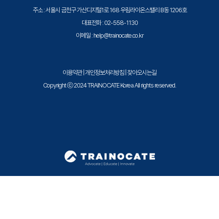
9. Managing Processes and Priorities
주소 : 서울시 금천구 가산디지털1로 168 우림라이온스밸리 B동 1206호
- Implement process execution in an appropriate
대표전화 : 02-558-1130
scheduling class
이메일 : help@trainocate.co.kr
- Manage process scheduling priority
- Configure Fair Share Scheduler (FSS)
- Manage the scheduling class of zones
이용약관
|
개인정보처리방침
|
찾아오시는길
10. Installing Oracle Solaris 11 on Multiple hosts
Copyright ⓒ 2024 TRAINOCATE Korea All rights reserved.
- Introduce the Automated Installer
- Configure the AI install server
- Configure the AI client
- Build an Oracle Solaris image
11. Implementing System Messaging And
Diagnostic Facilities
- Monitor system logs
- Identify a crash dump file
- Identify a core dump file