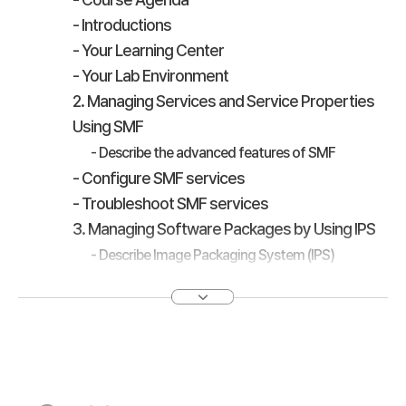
- Introductions
- Your Learning Center
- Your Lab Environment
2. Managing Services and Service Properties
Using SMF
- Describe the advanced features of SMF
- Configure SMF services
- Troubleshoot SMF services
3. Managing Software Packages by Using IPS
- Describe Image Packaging System (IPS)
- Configure a local IPS package repository
4. Managing Data Back Up and Restore by Using
ZFS
- Plan for data storage configuration and backup
- Manage data redundancy with mirrored storage