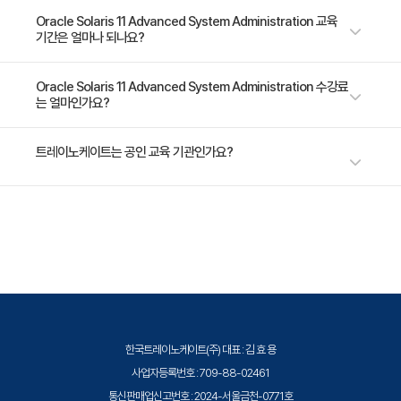
Protocol (LDAP) Client
부적인 과정을 건너뛰는 고급 과정입니다.
- Manage Services and Service Properties Using SMF - Manage
Oracle Solaris 11 Advanced System Administration 교육
7. Advanced Administration of Zones
기간은 얼마나 되나요?
Software Packages by Using IPS - Manage Data Back Up and
- Explaining the fundamentals of Oracle Solaris 11
Restore by Using ZFS - Configure Network and Network High
zones
Availability - Administer the Zones - Securing the Oracle Solaris 11
5일 과정입니다. 상세 일정은 교육 페이지에서 확인하실 수 있습니다.
Oracle Solaris 11 Advanced System Administration 수강료
는 얼마인가요?
OS - Manage Processes and Priorities - Install Oracle Solaris 11 OS
- Manage system resources in a zone
on Multiple Hosts - Implement System Messaging and Diagnostic
- Migrating Oracle Solaris 10 systems
Facilities - Introduce Oracle Solaris 11 on the Cloud
수강료는 1,985,500원(VAT 별도)입니다. 고용보험 환급 및 기업 할인 혜택
트레이노케이트는 공인 교육 기관인가요?
- Configure kernel Zones
이 적용될 수 있으니 자세한 내용은 트레이노케이트로 문의해 주세요.
- Administer unified archives
8. Securing the Oracle Solaris 11 OS
트레이노케이트(Trainocate Korea)는 공인된 IT 전문 교육 기관으로서, 검
증된 강사와 공식 커리큘럼을 통해 수준 높은 교육을 제공합니다.
- Implement user privileges and roles
- Manage privileges
- Manage user rights
- Verify file integrity by using BART
- Monitor the audit service
한국트레이노케이트(주) 대표 : 김 효 용
- Assess the compliance of an Oracle Solaris
사업자등록번호 : 709-88-02461
system
통신판매업신고번호 : 2024-서울금천-0771호