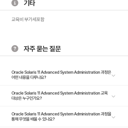
pools
기타
- Back up and restore data with ZFS snapshots
- Manage data storage space with ZFS file
교육비 부가세포함
system properties
- Troubleshoot ZFS failures
5. Configure the Network
자주 묻는 질문
- Configuring virtual switches
- Configure link aggregation for high
performance
Oracle Solaris 11 Advanced System Administration 과정은
- Configure IPMP for IP high availability
어떤 내용을 다루나요?
- Configure Packet Filter to control network
access
* 09:30 ~ 16:30 (30시간 / 5일) * 이 과정은 오라클 공인교육으로 글로벌
Oracle Solaris 11 Advanced System Administration 교육
6. Administering Network Services
대상은 누구인가요?
널리지가 아닌 오라클 공인교육센터에서 운영됩니다. (공인교육센터 위치 :
- Configure Network File System (NFS)
서울시 강남구 학동로 171 2층 영우글로벌러닝) Oracle Solaris11
- Configure a Domain Name System (DNS) Client
Advanced System Administration은 Oracle Solaris11.3운영 체제에 대
- Data Center Manager / Network Administrator / Storage
Oracle Solaris 11 Advanced System Administration 과정을
통해 무엇을 배울 수 있나요?
한 집중적인 실무 경험을 바탕으로 수업과 실습을 결합하여 실무 중심의 교
Administrator - Support Engineer / System Administrator
- Configure a Lightweight Directory Access
육과정입니다. 이 과정은 OracleSolaris11시스템을 구성하고 관리하는 세