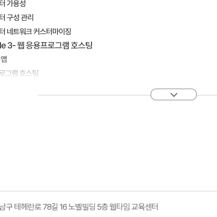
퓨터 가용성
퓨터 구성 관리
퓨터 네트워크 커스터마이징
le 3- 웹 응용프로그램 호스팅
 앱
프로그램 호스팅
웹 앱 구성
웹 앱 게시
- Azure SQL 데이터베이스
에서 SQL 데이터 저장
데이터베이스 관리 및 도구
데이터베이스 보안 및 복구
ule 5- 클라우드 응용프로그램 설계
 응용프로그램 디자인
강남구 테헤란로 78길 16 노벨빌딩 5층 웹타임 교육센터
그램 분석