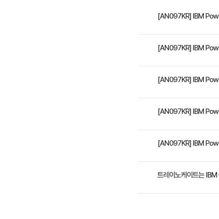
[AN097KR] IBM Pow
IBM Power 9 Cert
[AN097KR] IBM Powe
과정대상: C1000-031: 
[AN097KR] IBM Pow
- POWER9 서버의 라인업을
[AN097KR] IBM Powe
의 각 모델별 특징을 이해한다 
대해 이해한다 - POWER 
3일 과정입니다. 상세 일
[AN097KR] IBM Powe
수강료는 2,000,000
트레이노케이트는 IBM
트레이노케이트(Trainocat