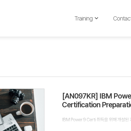
Training
Contac
[AN097KR] IBM Power
Certification Prepara
IBM Power 9 Certi 취득을 위해 개설