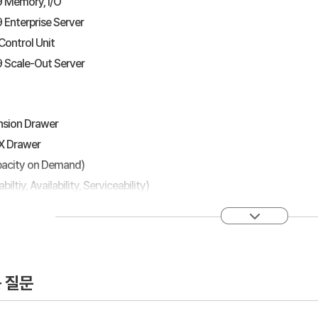
 Memory, I/O
Enterprise Server
Control Unit
 Scale-Out Server
ansion Drawer
X Drawer
pacity on Demand)
biltiy, Availability, Serviceability)
nterprise System Pool
zation
 질문
System Software
e License