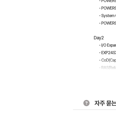
- POWER9
- POWER9 
- System 
- POWER9
Day2
- I/O Exp
- EXP24S
- CoD(Ca
- RAS(Relia
- POWER E
- Virtuali
Day3
자주 묻는
- POWER 
- Softwar