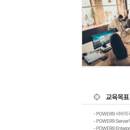
교육목표
- POWER9 서버
- POWER9 Serve
- POWER9 Enter