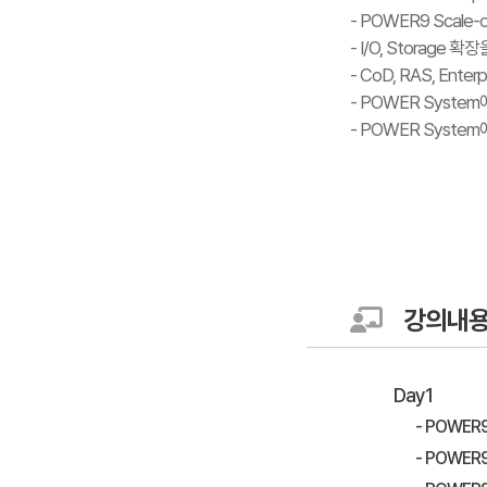
- POWER9 Scale
- I/O, Storage
- CoD, RAS, Ent
- POWER System
- POWER Syste
강의내
Day1
- POWER
- POWE