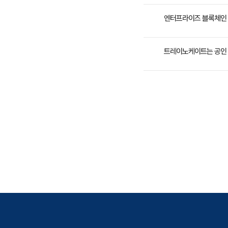
- Hyperl
2일 과정입니다. 상세 일
엔터프라이즈 블록체인 이론
- Hyper
수강료는 900,000원(
트레이노케이트는 공인 
트레이노케이트(Trainoc