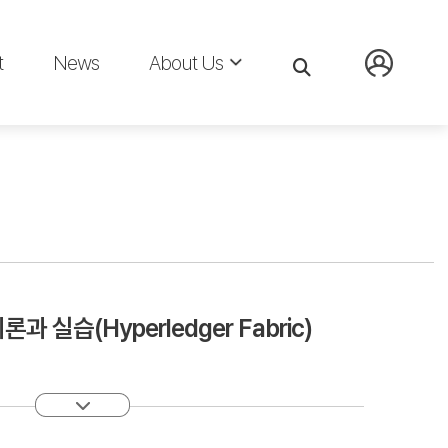
t
News
About Us
실습(Hyperledger Fabric)