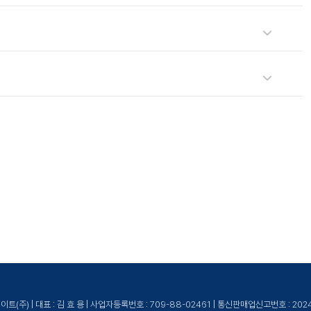
이노케이트로 문의해 주세요.
높은 교육을 제공합니다.
(주) | 대표 : 김 효 용 | 사업자등록번호 : 709-88-02461 | 통신판매업신고번호 : 20