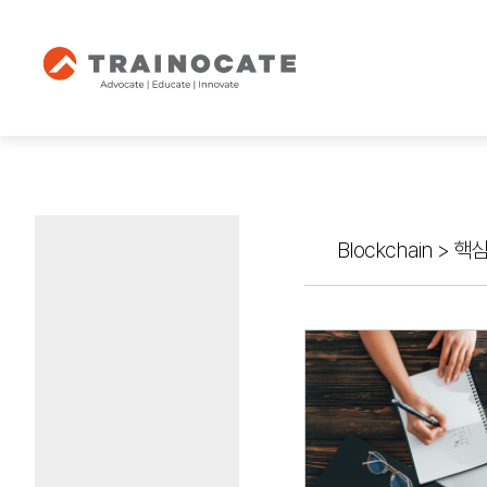
Blockchain
>
핵