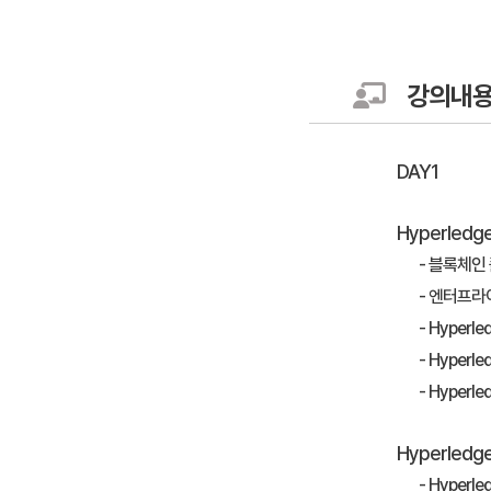
강의내
DAY1
Hyperledge
- 블록체인
- 엔터프라
- Hyperl
- Hyperle
- Hyper
Hyperledge
- Hyperl