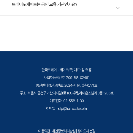
같은 다양한 하드웨어 벤더의 기기에 적용
수강료는 1,800,000원(VAT 별도)입니다. 고용보험 환급 및 기업 할인 혜택
트레이노케이트는 공인 교육 기관인가요?
이 적용될 수 있으니 자세한 내용은 트레이노케이트로 문의해 주세요.
트레이노케이트(Trainocate Korea)는 공인된 IT 전문 교육 기관으로서, 검
증된 강사와 공식 커리큘럼을 통해 수준 높은 교육을 제공합니다.
한국트레이노케이트(주) 대표 : 김 효 용
사업자등록번호 : 709-88-02461
통신판매업신고번호 : 2024-서울금천-0771호
주소 : 서울시 금천구 가산디지털1로 168 우림라이온스밸리 B동 1206호
대표전화 : 02-558-1130
이메일 : help@trainocate.co.kr
이용약관
|
개인정보처리방침
|
찾아오시는길