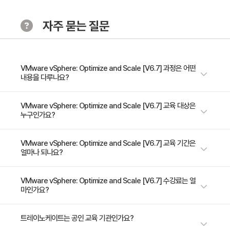
• VMware vSphere® 스토리지 API - 스토리지 통합,
자주 묻는 질문
스토리지 인식을위한 VMware vSphere® API 및 I / O
필터링을위한 vSphere API에 대해 설명하십시오.
• 가상 컴퓨터 저장소 정책 구성 및 할당
• vSAN 스토리지 정책 생성
VMware vSphere: Optimize and Scale [V6.7] 과정은 어떤
내용을 다루나요?
• VMware vSphere® Storage DRS ™ 및 VMware
vSphere® 스토리지 I / O 컨트롤 구성
본 과정에서는 고 가용성 및 확장 성 가상 인프라를 구성하고 유지 관리하는
VMware vSphere: Optimize and Scale [V6.7] 교육 대상은
누구인가요?
고급 기술을 가르칩니다. 강연과 실습을 통해 실질적인 확장형 인프라를위한
Module 4. 호스트 및 관리 확장성
기반을 구축하는 VMware vSphere® 6.7 기능을 구성 및 최적화하고 이러
• 컨텐츠 라이브러리 정의 및 사용
한 기능이 언제 어디서 가장 효과가 있는지 토론합니다. 이 교육 과정은
숙련 된 시스템 관리자, 시스템 엔지니어 및 시스템 통합 엔지니어
VMware vSphere: Optimize and Scale [V6.7] 교육 기간은
얼마나 되나요?
vSphere에 대한 이해와 고급 기능 및 컨트롤이 어떻게 조직에 이익을 줄 수
• 호스트 프로파일 설명 및 사용
있는지 자세히 설명합니다. 이 코스는 On-demand 형식으로도 제공됩니
• VMware vSphere® ESXi ™ Image Builder CLI 및
다.
5일 과정입니다. 상세 일정은 교육 페이지에서 확인하실 수 있습니다.
VMware vSphere: Optimize and Scale [V6.7] 수강료는 얼
vSphere Auto Deploy 설명 및 사용
마인가요?
Module 5. CPU 최적화
수강료는 3,060,000원(VAT 별도)입니다. 고용보험 환급 및 기업 할인 혜
트레이노케이트는 공인 교육 기관인가요?
• CPU 스케줄러 작동 및 CPU 성능에 영향을주는 기타
택이 적용될 수 있으니 자세한 내용은 트레이노케이트로 문의해 주세요.