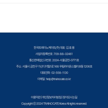
기능설명
트레이노케이트(Trainocate Korea)는 공인된 IT 전문 교육 기관으로서, 검
• NUMA 및 vNUMA 지원설명
증된 강사와 공식 커리큘럼을 통해 수준 높은 교육을 제공합니다.
• esxtop을 사용하여 주요 CPU 성능 메트릭 모니터링
Module 6. 메모리 최적화
• 메모리가 과도하게 커질 때 메모리 교정을위한 풍선 도
움말, 메모리 압축 및 호스트 스와핑 기술설명
한국트레이노케이트(주) 대표 : 김 효 용
• esxtop을 사용하여 주요 메모리 성능 메트릭을 모니터
사업자등록번호 : 709-88-02461
통신판매업신고번호 : 2024-서울금천-0771호
Module 7. 스토리지 최적화
주소 : 서울시 금천구 가산디지털1로 168 우림라이온스밸리 B동 1206호
• 스토리지 성능에 영향을 미치는 스토리지 큐 유형 및 기
대표전화 : 02-558-1130
타 요소 설명
이메일 : help@trainocate.co.kr
• esxtop을 사용하여 키 저장 성능 메트릭 모니터링
이용약관
|
개인정보처리방침
|
찾아오시는길
Module 8. 네트워크 최적화
Copyright ⓒ 2024 TRAINOCATE Korea All rights reserved.
• 네트워크 어댑터의 성능 기능 설명