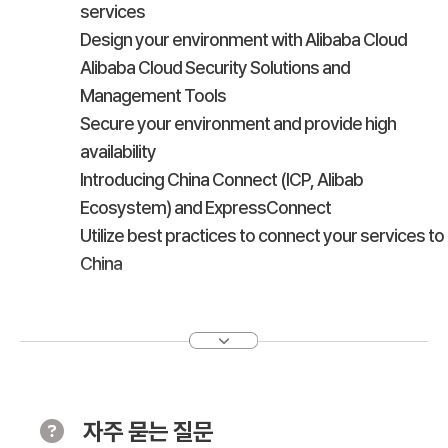
services
Design your environment with Alibaba Cloud
Alibaba Cloud Security Solutions and
Management Tools
Secure your environment and provide high
availability
Introducing China Connect (ICP, Alibab
Ecosystem) and ExpressConnect
Utilize best practices to connect your services to
China
[Day2] Alibaba Cloud Technical Operations
Alibaba Cloud services review
Introduction of Alibaba Cloud ECS, SLB, OSS, RDS,
VPC and Auto Scaling
자주 묻는 질문
Deploy Cloud resources and create network