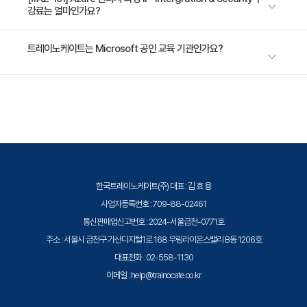
강료는 얼마인가요?
Module 2: Web Apps 관리 와 보안
- Web Apps 배포
수강료는 1,000,000원(VAT 별도)입니다. 고용보험 환급 및 기업 할인 혜택
트레이노케이트는 Microsoft 공인 교육 기관인가요?
- Web Apps 관리
이 적용될 수 있으니 자세한 내용은 트레이노케이트로 문의해 주세요.
- Web Apps 보안
트레이노케이트(Trainocate Korea)는 Microsoft Training Services
Partner로서, 2021 Microsoft Learning Partner of the Year를 수상한
Module 3: 스케일링 과 성능
글로벌 인증 교육 기관입니다. Azure, Microsoft 365, Power Platform
- 스케일 업과 스케일 아웃 구현
등 전 분야의 교육을 제공합니다.
- 자동스케일 구현
- 대역폭 과 웹 트래픽 최적화
한국트레이노케이트(주) 대표 : 김 효 용
사업자등록번호 : 709-88-02461
통신판매업신고번호 : 2024-서울금천-0771호
Module 4: Serverless Computing 솔루션 배포
주소 : 서울시 금천구 가산디지털1로 168 우림라이온스밸리 B동 1206호
- Serverless Computing 개념
대표전화 : 02-558-1130
- Azure Functions 관리
이메일 : help@trainocate.co.kr
- Event Grid 관리