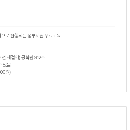
환으로 진행되는 정부지원 무료교육
선 새절역) 공학관 812호
수 있음
000원)