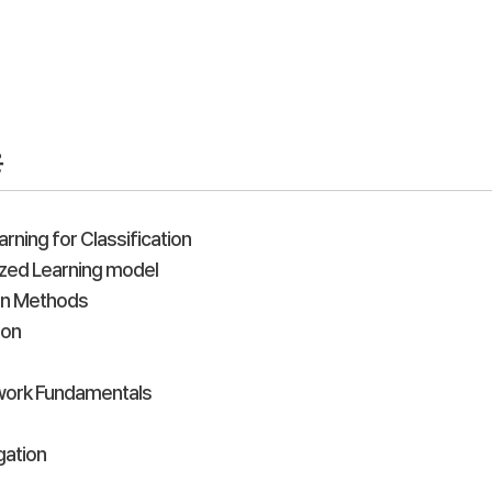
용
rning for Classification
zed Learning model
on Methods
ion
work Fundamentals
ation