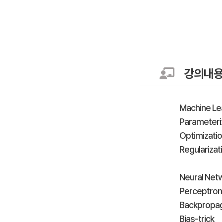
강의내
Machine Lea
Parameteri
Optimizati
Regularizat
Neural Net
Perceptron
Backpropag
Bias-trick