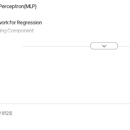
 Perceptron(MLP)
work for Regression
ning Component
IST
812호