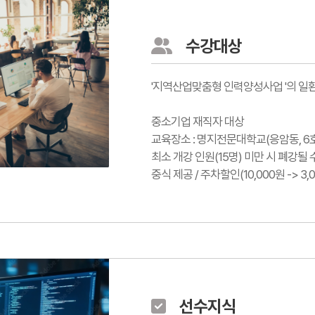
수강대상
'지역산업맞춤형 인력양성사업 '의 일
중소기업 재직자 대상
교육장소 : 명지전문대학교(응암동, 6호
최소 개강 인원(15명) 미만 시 폐강될 
중식 제공 / 주차할인(10,000원 -> 3,
선수지식