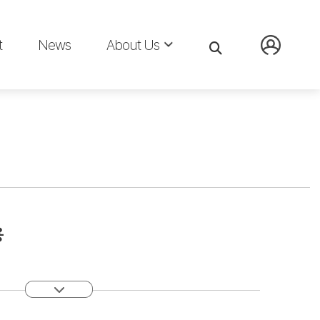
t
News
About Us
용