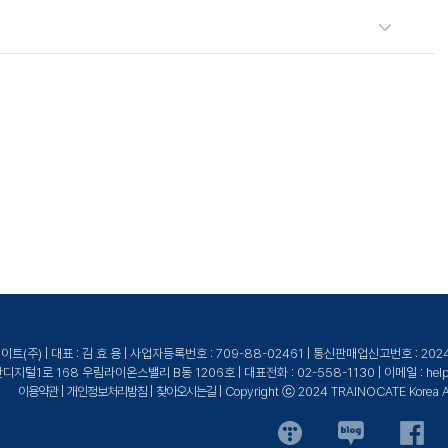
이노케이트로 문의해 주세요.
높은 교육을 제공합니다.
(주) | 대표 : 김 효 용 | 사업자등록번호 : 709-88-02461 | 통신판매업신고번호 : 20
털1로 168 우림라이온스밸리 B동 1206호 | 대표전화 : 02-558-1130 | 이메일 : help@tr
이용약관
|
개인정보처리방침
|
찾아오시는길
| Copyright ⓒ 2024 TRAINOCATE Korea All