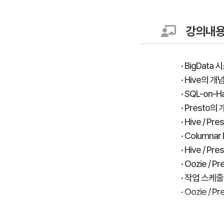
강의내
· BigData
· Hive의 
· SQL-on-
· Presto의
· Hive / P
· Columnar
· Hive / 
· Oozie / 
· 작업 스케줄
· Oozie /