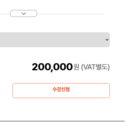
A 네트워크, 멀티 액세스 엣지 컴퓨팅 등 핵심 용어들이 최근 급
200,000
원 (VAT별도)
 다중 연결이 가능해지고, 초저지연 실시간 정보 전달을 통해 자
5G 핵심 특성을 이해하고 5G 관련 비즈니스 모델 설계까지 아우
수강신청