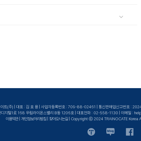
노케이트로 문의해 주세요.
높은 교육을 제공합니다.
(주) | 대표 : 김 효 용 | 사업자등록번호 : 709-88-02461 | 통신판매업신고번호 : 20
털1로 168 우림라이온스밸리 B동 1206호 | 대표전화 : 02-558-1130 | 이메일 : help@tr
이용약관
|
개인정보처리방침
|
찾아오시는길
| Copyright ⓒ 2024 TRAINOCATE Korea All