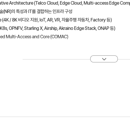
ative Architecture (Telco Cloud, Edge Cloud, Multi-access Edge Com
기술(NR)의 특성과 IT를 결합하는 인프라 구성
se (4K / 8K 비디오 지원, IoT, AR, VR, 자율주행 자동차, Factory 등)
s, OPNFV, Starling X, Airship, Akraino Edge Stack, ONAP 등)
ged Multi-Access and Core (COMAC)