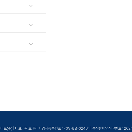
노케이트로 문의해 주세요.
높은 교육을 제공합니다.
(주) | 대표 : 김 효 용 | 사업자등록번호 : 709-88-02461 | 통신판매업신고번호 : 20