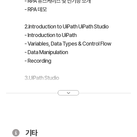
- RPA 유스케이스 및 신기능 소개
- RPA 데모
2.Introduction to UiPath UiPath Studio
- Introduction to UiPath
- Variables, Data Types & Control Flow
- Data Manipulation
- Recording
3.UiPath Studio
- Advanced UI Interaction
- Selectors
- Image Text Automation
- Excel & Data Table
- PDF
- E-mail Automatio
기타