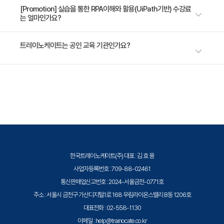
2일 과정입니다. 상세 일정은 교육 페이지에서 확인하실 수 있습니다.
[Promotion] 실습을 통한 RPA이해와 활용(UiPath기반) 수강료
는 얼마인가요?
수강료는 800,000원(VAT 별도)입니다. 고용보험 환급 및 기업 할인 혜택
트레이노케이트는 공인 교육 기관인가요?
이 적용될 수 있으니 자세한 내용은 트레이노케이트로 문의해 주세요.
트레이노케이트(Trainocate Korea)는 공인된 IT 전문 교육 기관으로서, 검
증된 강사와 공식 커리큘럼을 통해 수준 높은 교육을 제공합니다.
한국트레이노케이트(주) 대표 : 김 효 용
사업자등록번호 : 709-88-02461
통신판매업신고번호 : 2024-서울금천-0771호
주소 : 서울시 금천구 가산디지털1로 168 우림라이온스밸리 B동 1206호
대표전화 : 02-558-1130
이메일 : help@trainocate.co.kr