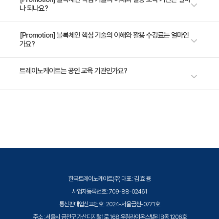
나 되나요?
인 분 블록체인 분야 기획자
2일 과정입니다. 상세 일정은 교육 페이지에서 확인하실 수 있습니다.
[Promotion] 블록체인 핵심 기술의 이해와 활용 수강료는 얼마인
가요?
수강료는 800,000원(VAT 별도)입니다. 고용보험 환급 및 기업 할인 혜택
트레이노케이트는 공인 교육 기관인가요?
이 적용될 수 있으니 자세한 내용은 트레이노케이트로 문의해 주세요.
트레이노케이트(Trainocate Korea)는 공인된 IT 전문 교육 기관으로서, 검
증된 강사와 공식 커리큘럼을 통해 수준 높은 교육을 제공합니다.
한국트레이노케이트(주) 대표 : 김 효 용
사업자등록번호 : 709-88-02461
통신판매업신고번호 : 2024-서울금천-0771호
주소 : 서울시 금천구 가산디지털1로 168 우림라이온스밸리 B동 1206호