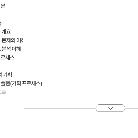
리븐
측
측 개요
귀 문제의 이해
보 분석 이해
프로세스
석 기획
 플랜(기획 프로세스)
도출
성
름과 데이터마트