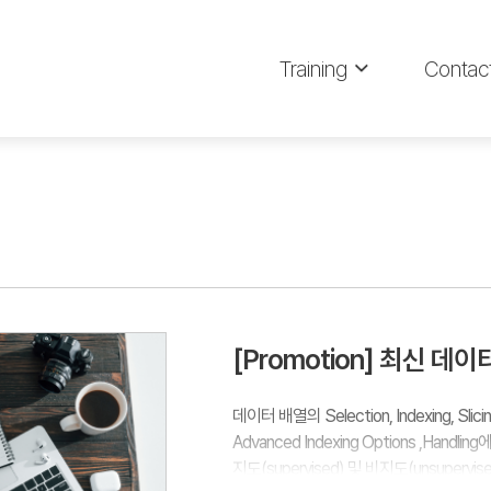
Training
Contac
[Promotion] 최신 
데이터 배열의 Selection, Indexing, Sli
Advanced Indexing Options ,Handli
지도(supervised) 및 비지도(unsuperv