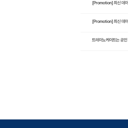
데이터 배열의 Selection, 
[Promotion] 최신
learning)의 원리를
2일 과정입니다. 상세 일
[Promotion] 최
수강료는 800,000원(
트레이노케이트는 공인 
트레이노케이트(Trainoc