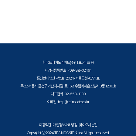
이 적용될 수 있으니 자세한 내용은 트레이노케이트로 문의해 주세요.
트레이노케이트(Trainocate Korea)는 공인된 IT 전문 교육 기관으로서, 검
증된 강사와 공식 커리큘럼을 통해 수준 높은 교육을 제공합니다.
한국트레이노케이트(주) 대표 : 김 효 용
사업자등록번호 : 709-88-02461
통신판매업신고번호 : 2024-서울금천-0771호
주소 : 서울시 금천구 가산디지털1로 168 우림라이온스밸리 B동 1206호
대표전화 : 02-558-1130
이메일 : help@trainocate.co.kr
이용약관
|
개인정보처리방침
|
찾아오시는길
Copyright ⓒ 2024 TRAINOCATE Korea All rights reserved.