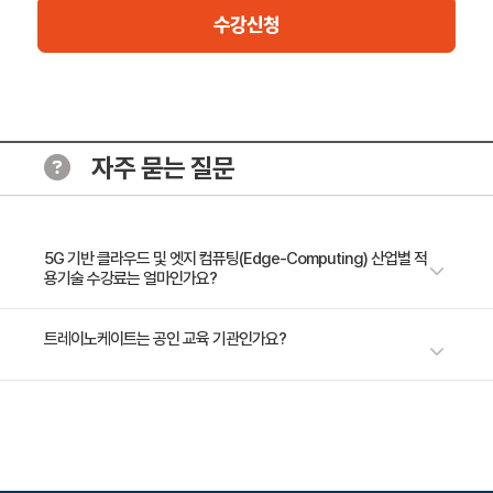
수강신청
자주 묻는 질문
5G 기반 클라우드 및 엣지 컴퓨팅(Edge-Computing) 산업별 적
용기술 수강료는 얼마인가요?
수강료는 200,000원(VAT 별도)입니다. 고용보험 환급 및 기업 할인 혜택
트레이노케이트는 공인 교육 기관인가요?
이 적용될 수 있으니 자세한 내용은 트레이노케이트로 문의해 주세요.
트레이노케이트(Trainocate Korea)는 공인된 IT 전문 교육 기관으로서, 검
증된 강사와 공식 커리큘럼을 통해 수준 높은 교육을 제공합니다.