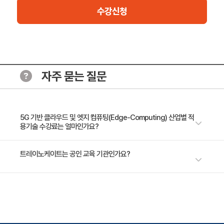
수강신청
자주 묻는 질문
5G 기반 클라우드 및 엣지 컴퓨팅(Edge-Computing) 산업별 적
용기술 수강료는 얼마인가요?
수강료는 200,000원(VAT 별도)입니다. 고용보험 환급 및 기업 할인 혜택
트레이노케이트는 공인 교육 기관인가요?
이 적용될 수 있으니 자세한 내용은 트레이노케이트로 문의해 주세요.
트레이노케이트(Trainocate Korea)는 공인된 IT 전문 교육 기관으로서, 검
증된 강사와 공식 커리큘럼을 통해 수준 높은 교육을 제공합니다.