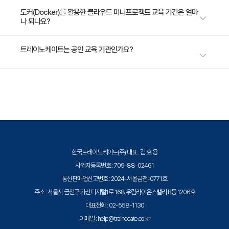
도커는 어플리케이션을 보다 빠르고 확장성 있고 단순하게 배포하고 실행하
도커(Docker)를 활용한 클라우드 미니프로젝트 교육 기간은 얼마
나 되나요?
기 위한 플랫폼입니다. 이 과정의 목표는 도커 플랫폼의 개념과 아키텍처를
이해하고 도커의 구성요소, 도커 파일, 도커 이미지, 컨테이너, 리포지터리
등의 생성과 관리 방법을 현업과 가장 유사한 실습 환경을 통해 자신감 향상
2일 과정입니다. 상세 일정은 교육 페이지에서 확인하실 수 있습니다.
트레이노케이트는 공인 교육 기관인가요?
과 컨테이너 시스템 환경 구축 및 운영 능력을 높이는 것입니다.
트레이노케이트(Trainocate Korea)는 공인된 IT 전문 교육 기관으로서, 검
증된 강사와 공식 커리큘럼을 통해 수준 높은 교육을 제공합니다.
한국트레이노케이트(주) 대표 : 김 효 용
사업자등록번호 : 709-88-02461
통신판매업신고번호 : 2024-서울금천-0771호
주소 : 서울시 금천구 가산디지털1로 168 우림라이온스밸리 B동 1206호
대표전화 : 02-558-1130
이메일 : help@trainocate.co.kr