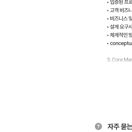
• 입증된 프
• 고객 비즈
• 비즈니스 
• 설계 요구
• 체계적인 
• conceptu
3. Core M
• 디자인에 포
• 알맞은 sing
• 시간 동기
• 로그 파일 
• 데이터 센터
4. 가상 데
자주 묻는
• 가상 데이