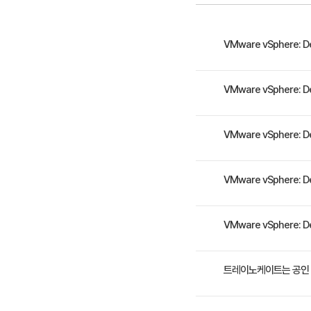
• 비즈니스 
• 가상 데이터 
비스를 사용
VMware vSphere:
• 가상 데이
본 과정을 통해 VMware
VMware vSphere:
5. 컴퓨팅 
안이 보장되고 VMware
• 적절한 E
를 제공합니다. 사례 연구
vSphere 환경 설계 
VMware vSphere:
• 컴퓨팅 인
6. 스토리지
본 과정을 수료하면 아래의 
VMware vSphere: 
• 디자인에 framework
자인 • 기업을 위한 가상
• 디자인을 
3일 과정입니다. 상세 일
VMware vSphere:
• 기업을 위한 보안, 관
• 다양한 스
• vSphe
수강료는 1,836,000
트레이노케이트는 공인 
7. 네트워크